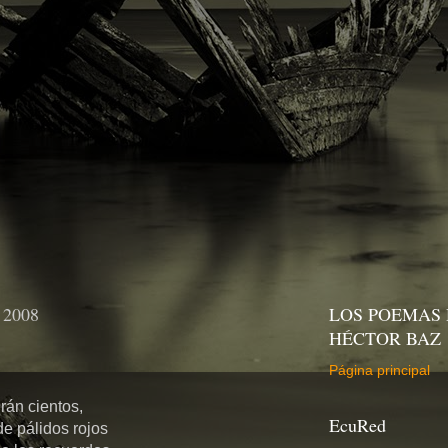
e 2008
LOS POEMAS 
HÉCTOR BAZ
Página principal
rán cientos,
EcuRed
e pálidos rojos