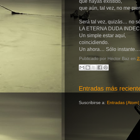
que hayas existido,
que aún, tal vez, no me pie
Será tal vez, quizás… no sé
LA ETERNA DUDA INDEC
Un simple estar aquí,
coincidiendo.
Un ahora… Sólo instante…
Publicado por
Héctor Baz
en
2
Entradas más recient
Suscribirse a:
Entradas (Atom)