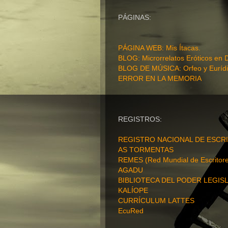
PÁGINAS:
PÁGINA WEB
: Mis Ítacas.
BLOG: Microrrelatos Eróticos en 
BLOG DE MÚSICA: Orfeo y Eurídi
ERROR EN LA MEMORIA
REGISTROS:
REGISTRO NACIONAL DE ESCRI
AS TORMENTAS
REMES (Red Mundial de Escritore
AGADU
BIBLIOTECA DEL PODER LEGISL
KALÍOPE
CURRÍCULUM LATTES
EcuRed