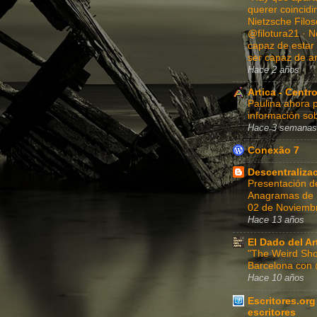
querer coincidi
Nietzsche Filoso
@filotura21 · N
capaz de estar 
ser capaz de a
Hace 2 años
Artica - Centro
Paulina ahora p
información sob
Hace 3 semanas
Conexão 7
Descentraliza
Presentación d
Anagramas de Fe
02 de Noviembr
Hace 13 años
El Dado del Ar
"The Weird Sho
Barcelona con
Hace 10 años
Escritores.org
escritores