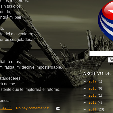
mo los recuerdos.
sin tus ojos
sonido,
ndrá mi piel
io,
a del día venidero,
corros congelados.
habrá otros,
mi fatiga, mi declive impostergable.
ARCHIVO DE 
atardeceres,
►
2017
(1)
brá noche,
►
2016
(6)
stente que te implorará el retorno.
►
2013
(1)
encia.
►
2012
(4)
3:47:00
No hay comentarios:
►
2011
(20)