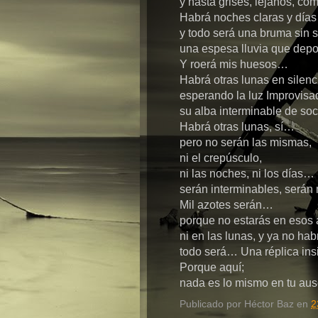
y hasta grises, lejanos, co
Habrá noches claras y días 
y todo será una bruma sin 
una espesa lluvia que depo
Y roerá mis huesos…
Habrá otras lunas en silenc
esperando la luz Improvisad
su alba interminable de so
Habrá otras lunas, sí…
pero no serán las mismas,
ni el crepúsculo,
ni las noches, ni los días… 
serán interminables, serán 
Mil azotes serán…
porque no estarás en esos 
ni en las lunas, y ya no ha
todo será… Una réplica insi
Porque aquí;
nada es lo mismo en tu aus
Publicado por
Héctor Baz
en
2