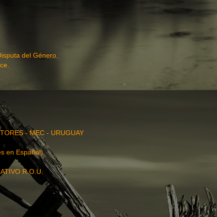
Disputa del Género.
ce.
TORES - MEC - URUGUAY
s en Español)
ATIVO R.O.U.