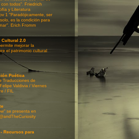
r con todos". Friedrich
fía y Literatura
ov 1 "Paradójicamente, ser
solo, es la condición para
mar". Erich Fromm
 Cultural 2.0
ermite mejorar la
re el patrimonio cultural
ción Poética
e Traducciones de
lipe Valdivia / Viernes
e / FIL
te
w" se presenta en
 @andTheCuriosity
 - Recursos para