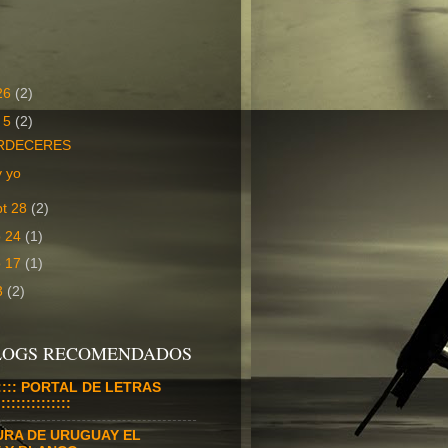
 26
(2)
t 5
(2)
RDECERES
y yo
pt 28
(2)
o 24
(1)
o 17
(1)
 3
(2)
BLOGS RECOMENDADOS
:::::::: PORTAL DE LETRAS
:::::::::::::
URA DE URUGUAY EL