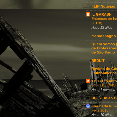
FLIP Notícias
IL GARASH
Entonces en l
(1978)
Hace 13 años
marcosbagno.
Quem somos |
de Professore
de São Paulo
REDLIT
Revista de Crít
Latinoameric
Taller Literar
548. EL TONO
Hace 1 semana
UBE - União Br
una nada lum
Feliz 2016!
Hace 10 años