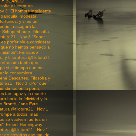
E Y BLANCO
ofía y Literatura
ov 3 "El hombre inteligente
tranquila, modesta,
fortunios; y si es un
perior, escogerá la
r Schopenhauer. Filosofía
ilotura21 · Nov 3 "Saber
es preferible a considerar
o que no hemos pensado a
 mismos". Fernando
ía y Literatura @filotura21
 retrasado tanto que
ulpa si el tiempo que me
ar lo consumiera
ené Descartes. Filosofía y
otura21 · Nov 3 ¿Por qué,
hundimos en la pena,
es tan fugaz y la muerte
ro hacia la felicidad y la
te Brontë, Jane Eyre.
ratura @filotura21 · Nov 1
rompe a todos, mas
os se vuelven fuertes en
tos". Ernest Hemingway
ratura @filotura21 · Nov 1
ar de nosotros ese mal de