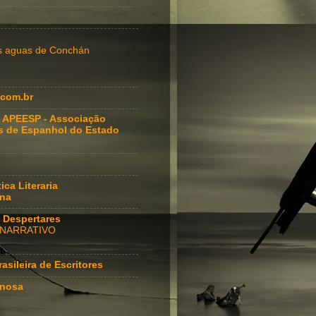
as aguas de Conchán
com.br
 APEESP - Associação
s de Espanhol do Estado
ica Literaria
ana
io Despertares
 NARRATIVO
asileira de Escritores
inosa