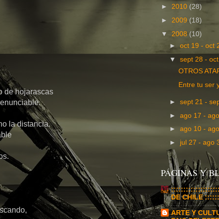
►
2010
(28)
►
2009
(18)
▼
2008
(10)
►
oct 19 - oct
▼
sept 28 - oc
OTROS ATA
Entre tu ser 
lo de hojarascas
►
sept 21 - se
renunciable.
►
ago 17 - ag
o la distancia.
►
ago 10 - ag
able
►
jul 27 - ago
os.
PÁGINAS Y 
:::::::::::::::
DE CHILE :::::::
uscando,
ARTE Y CULT