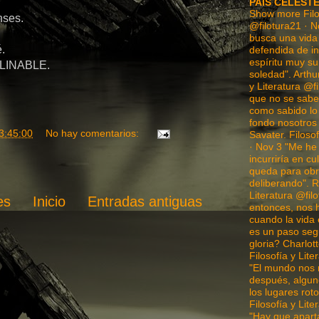
PAIS CELEST
Show more Filos
nses.
@filotura21 · N
busca una vida 
.
defendida de in
espíritu muy su
LINABLE.
soledad". Arthu
y Literatura @f
que no se sabe 
como sabido l
fondo nosotros
3:45:00
No hay comentarios:
Savater. Filosof
· Nov 3 "Me he
incurriría en c
queda para obr
deliberando". R
Literatura @fil
es
Inicio
Entradas antiguas
entonces, nos 
cuando la vida 
es un paso segu
gloria? Charlot
Filosofía y Lite
"El mundo nos 
después, algun
los lugares ro
Filosofía y Lite
"Hay que apart