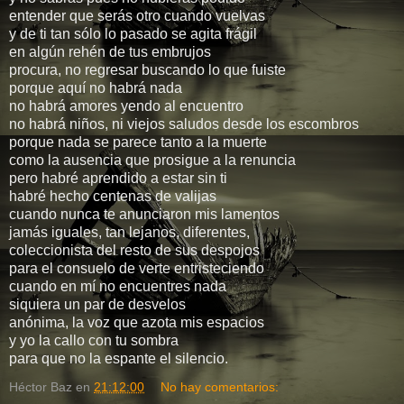
entender que serás otro cuando vuelvas
y de ti tan sólo lo pasado se agita frágil
en algún rehén de tus embrujos
procura, no regresar buscando lo que fuiste
porque aquí no habrá nada
no habrá amores yendo al encuentro
no habrá niños, ni viejos saludos desde los escombros
porque nada se parece tanto a la muerte
como la ausencia que prosigue a la renuncia
pero habré aprendido a estar sin ti
habré hecho centenas de valijas
cuando nunca te anunciaron mis lamentos
jamás iguales, tan lejanos, diferentes,
coleccionista del resto de sus despojos
para el consuelo de verte entristeciendo
cuando en mí no encuentres nada
siquiera un par de desvelos
anónima, la voz que azota mis espacios
y yo la callo con tu sombra
para que no la espante el silencio.
Héctor Baz
en
21:12:00
No hay comentarios: