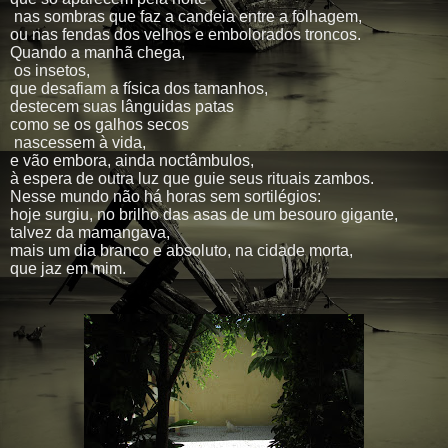
nas sombras que faz a candeia entre a folhagem,
ou nas fendas dos velhos e embolorados troncos.
Quando a manhã chega,
os insetos,
que desafiam a física dos tamanhos,
destecem suas lânguidas patas
como se os galhos secos
nascessem à vida,
e vão embora, ainda noctâmbulos,
à espera de outra luz que guie seus rituais zambos.
Nesse mundo não há horas sem sortilégios:
hoje surgiu, no brilho das asas de um besouro gigante,
talvez da mamangava,
mais um dia branco e absoluto, na cidade morta,
que jaz em mim.