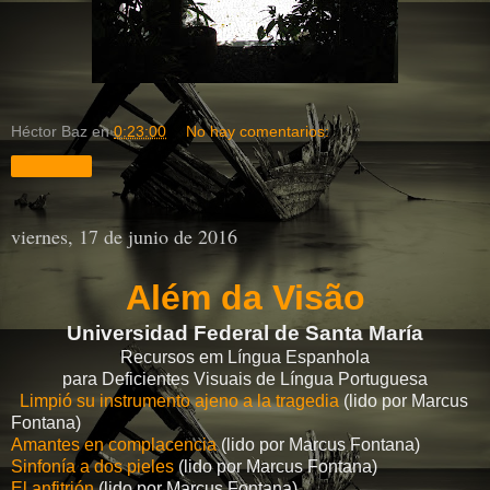
Héctor Baz
en
0:23:00
No hay comentarios:
Compartir
viernes, 17 de junio de 2016
Além da Visão
Universidad Federal de Santa María
Recursos em Língua Espanhola
para Deficientes Visuais de Língua Portuguesa
Limpió su instrumento ajeno a la tragedia
(lido por Marcus
Fontana)
Amantes en complacencia
(lido por Marcus Fontana)
Sinfonía a dos pieles
(lido por Marcus Fontana)
El anfitrión
(lido por Marcus Fontana)