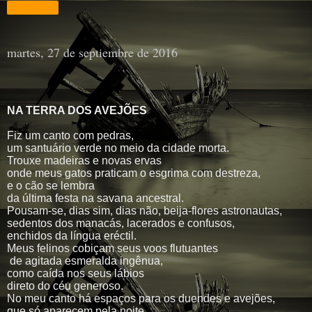
Compartir
martes, 27 de septiembre de 2016
NA TERRA DOS AVEJÕES
Fiz um canto com pedras,
um santuário verde no meio da cidade morta.
Trouxe madeiras e novas ervas
onde meus gatos praticam o esgrima com destreza,
e o cão se lembra
da última festa na savana ancestral.
Pousam-se, dias sim, dias não, beija-flores astronautas,
sedentos dos manacás, lacerados e confusos,
enchidos da língua eréctil.
Meus felinos cobiçam seus voos flutuantes
de agitada esmeralda ingênua,
como caída nos seus lábios
direto do céu generoso.
No meu canto há espaços para os duendes e avejões,
que só aparecem pela noite