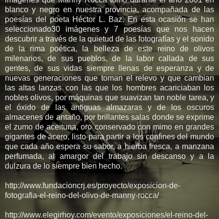
blanco y negro en nuestra provincia, acompañada de las
poesías del poeta Héctor L. Baz. En esta ocasión se han
seleccionado30 imágenes y 7 poesías que nos hacen
descubrir a través de la quietud de las fotografías y el sonido
de la rima poética, la belleza de este reino de olivos
milenarios, de sus pueblos, de la labor callada de sus
gentes, de sus vidas siempre llenas de esperanza y de
nuevas generaciones que toman el relevo y que cambian
las altas lanzas con las que los hombres acariciaban los
nobles olivos, por máquinas que suavizan tan noble tarea, y
el óxido de las antiguas almazaras y de los oscuros
almacenes de antaño, por brillantes salas donde se exprime
el zumo de aceituna, oro conservado con mimo en grandes
gigantes de acero, listo para partir a los confines del mundo
que cada año espera su sabor, a hierba fresca, a manzana
perfumada, al amargor del trabajo sin descanso y a la
dulzura de lo siempre bien hecho.
http://www.fundacioncrj.es/proyecto/exposicion-de-
fotografia-el-reino-del-olivo-de-manny-rocca/
http://www.elegirhoy.com/evento/exposiciones/el-reino-del-