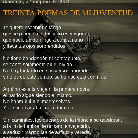
domingo, 27 de julio de 2008
TREINTA POEMAS DE MI JUVENTUD
Te quiero escribir un tango
que se parece a todos y no es ninguno,
que nació un domingo a contramano
y lleva tus ojos sorprendidos.
No tiene bandoneón ni contrapunto,
se canta solamente en el olvido.
No hay lunfardo en sus versos aburridos,
y no es de este tiempo, su tiempo está conmigo.
Aquí no está la vieja ni la primera novia,
el barrio sigue siendo el mismo.
No habrá bulín ni madreselvas…
Y al sur, el arrabal, está dormido.
Sin caminitos, los duendes de la infancia se acodaron,
a la triste lumbre de un farol envejecido,
a seducir magnolias de asfalto y vereda,