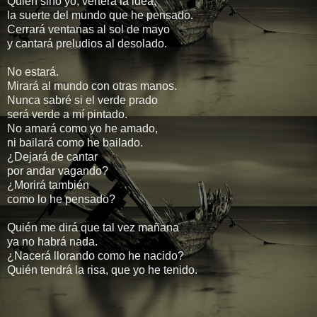
Quién sino yo, verterá la idea,
la suerte del mundo que he pensado.
Cerrará ventanas al sol de mayo
y cantará preludios al desolado.
No estará.
Mirará al mundo con otras manos.
Nunca sabré si el verde prado
será verde a mí pintado.
No amará como yo he amado,
ni bailará como he bailado.
¿Dejará de cantar
por andar vagando?
¿Morirá también
como lo he pensado?
Quién me dirá que tal vez mañana
ya no habrá nada.
¿Nacerá llorando como he nacido?
Quién tendrá la risa, que yo he tenido.