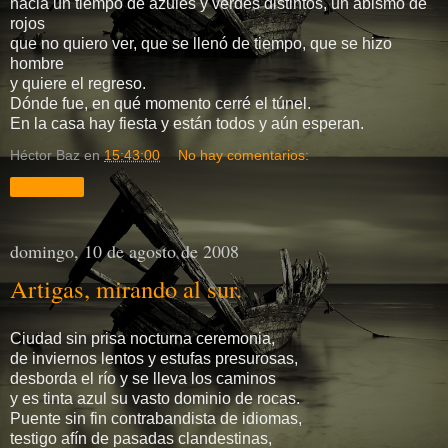
hacia un tiempo de azules y verdes distintos, un abismo de
rojos
que no quiero ver, que se llenó de tiempo, que se hizo
hombre
y quiere el regreso.
Dónde fue, en qué momento cerré el túnel.
En la casa hay fiesta y están todos y aún esperan.
Héctor Baz
en
15:43:00
No hay comentarios:
Compartir
domingo, 10 de agosto de 2008
Artigas, mirando al sur.
Ciudad sin prisa nocturna ceremonia,
de inviernos lentos y estufas presurosas,
desborda el río y se lleva los caminos
y es tinta azul su vasto dominio de rocas.
Puente sin fin contrabandista de idiomas,
testigo afín de pasadas clandestinas,