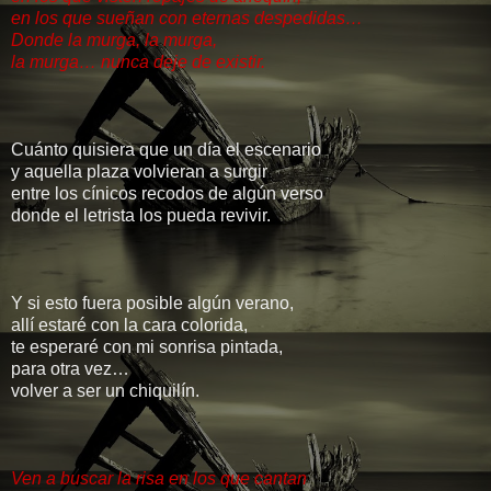
en los que sueñan con eternas despedidas…
Donde la murga, la murga,
la murga… nunca deje de existir.
Cuánto quisiera que un día el escenario
y aquella plaza volvieran a surgir
entre los cínicos recodos de algún verso
donde el letrista los pueda revivir.
Y si esto fuera posible algún verano,
allí estaré con la cara colorida,
te esperaré con mi sonrisa pintada,
para otra vez…
volver a ser un chiquilín.
Ven a buscar la risa en los que cantan