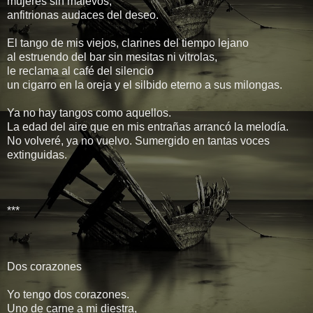
mujeres sin malevos,
anfitrionas audaces del deseo.
El tango de mis viejos, clarines del tiempo lejano
al estruendo del bar sin mesitas ni vitrolas,
le reclama al café del silencio
un cigarro en la oreja y el silbido eterno a sus milongas.
Ya no hay tangos como aquellos.
La edad del aire que en mis entrañas arrancó la melodía.
No volveré, ya no vuelvo. Sumergido en tantas voces
extinguidas.
***
Dos corazones
Yo tengo dos corazones.
Uno de carne a mi diestra,