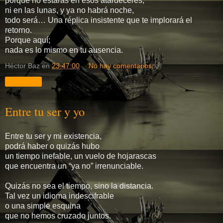
porque no estarás en esos atardeceres,
ni en las lunas, y ya no habrá noche,
todo será… Una réplica insistente que te implorará el
retorno.
Porque aquí;
nada es lo mismo en tu ausencia.
Héctor Baz
en
23:47:00
No hay comentarios:
Compartir
Entre tu ser y yo
Entre tu ser y mi existencia,
podrá haber o quizás hubo
un tiempo inefable, un vuelo de hojarascas
que encuentra un “ya no” irrenunciable.
Quizás no sea el tiempo, sino la distancia.
Tal vez un idioma indescifrable
o una simple esquina
que no hemos cruzado juntos.