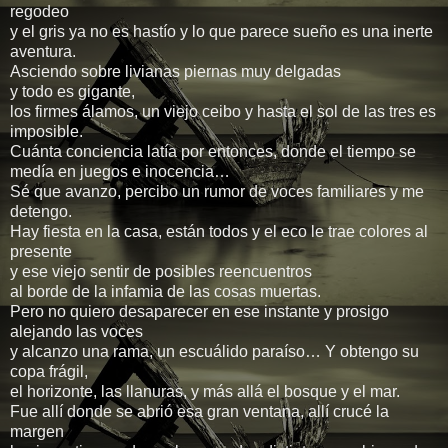
regodeo
y el gris ya no es hastío y lo que parece sueño es una inerte
aventura.
Asciendo sobre livianas piernas muy delgadas
y todo es gigante,
los firmes álamos, un viejo ceibo y hasta el sol de las tres es
imposible.
Cuánta conciencia latía por entonces, donde el tiempo se
medía en juegos e inocencia…
Sé que avanzo, percibo un rumor de voces familiares y me
detengo.
Hay fiesta en la casa, están todos y el eco le trae colores al
presente
y ese viejo sentir de posibles reencuentros
al borde de la infamia de las cosas muertas.
Pero no quiero desaparecer en ese instante y prosigo
alejando las voces
y alcanzo una rama, un escuálido paraíso… Y obtengo su
copa frágil,
el horizonte, las llanuras, y más allá el bosque y el mar.
Fue allí donde se abrió esa gran ventana, allí crucé la
margen