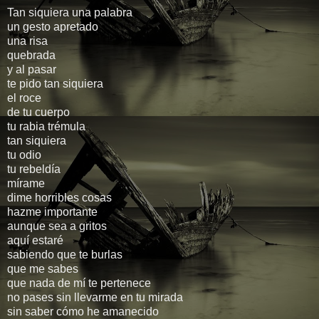
Tan siquiera una palabra
un gesto apretado
una risa
quebrada
y al pasar
te pido tan siquiera
el roce
de tu cuerpo
tu rabia trémula
tan siquiera
tu odio
tu rebeldía
mírame
dime horribles cosas
hazme importante
aunque sea a gritos
aquí estaré
sabiendo que te burlas
que me sabes
que nada de mí te pertenece
no pases sin llevarme en tu mirada
sin saber cómo he amanecido