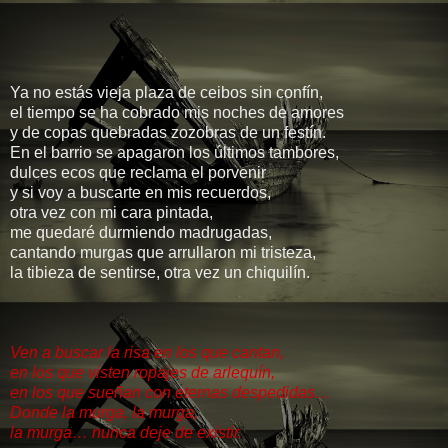
Ya no estás vieja plaza de ceibos sin confín,
el tiempo se ha cobrado mis noches de amores
y de copas quebradas zozobras de un festín.
En el barrio se apagaron los últimos tambores,
dulces ecos que reclama el porvenir
y si voy a buscarte en mis recuerdos,
otra vez con mi cara pintada,
me quedaré durmiendo madrugadas,
cantando murgas que arrullaron mi tristeza,
la tibieza de sentirse, otra vez un chiquilín.
Ven a buscar la risa en los que cantan,
en los que visten ropajes de arlequín,
en los que sueñan con eternas despedidas…
Donde la murga, la murga,
la murga… nunca deje de existir.