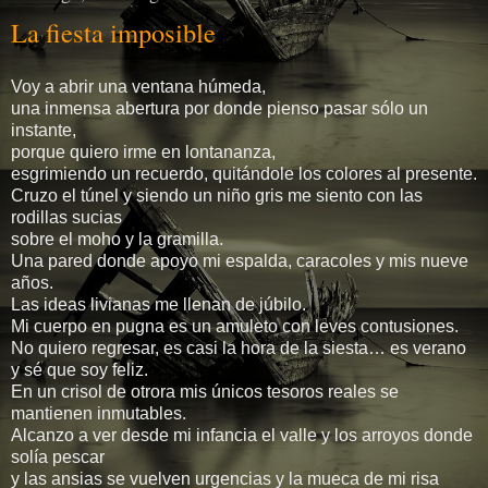
La fiesta imposible
Voy a abrir una ventana húmeda,
una inmensa abertura por donde pienso pasar sólo un
instante,
porque quiero irme en lontananza,
esgrimiendo un recuerdo, quitándole los colores al presente.
Cruzo el túnel y siendo un niño gris me siento con las
rodillas sucias
sobre el moho y la gramilla.
Una pared donde apoyo mi espalda, caracoles y mis nueve
años.
Las ideas livianas me llenan de júbilo.
Mi cuerpo en pugna es un amuleto con leves contusiones.
No quiero regresar, es casi la hora de la siesta… es verano
y sé que soy feliz.
En un crisol de otrora mis únicos tesoros reales se
mantienen inmutables.
Alcanzo a ver desde mi infancia el valle y los arroyos donde
solía pescar
y las ansias se vuelven urgencias y la mueca de mi risa