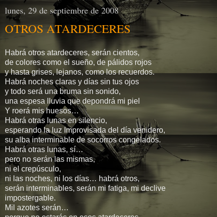
lunes, 29 de septiembre de 2008
OTROS ATARDECERES
Habrá otros atardeceres, serán cientos,
de colores como el sueño, de pálidos rojos
y hasta grises, lejanos, como los recuerdos.
Habrá noches claras y días sin tus ojos
y todo será una bruma sin sonido,
una espesa lluvia que depondrá mi piel
Y roerá mis huesos…
Habrá otras lunas en silencio,
esperando la luz Improvisada del día venidero,
su alba interminable de socorros congelados.
Habrá otras lunas, sí…
pero no serán las mismas,
ni el crepúsculo,
ni las noches, ni los días… habrá otros,
serán interminables, serán mi fatiga, mi declive
impostergable.
Mil azotes serán…