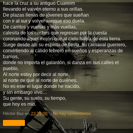
hace la cruz a su antiguo Cuareim
llevando el vaivén eterno a sus orillas.
De plazas llenas de jóvenes que sueñan
con ir al sur y volver aunque eso duela.
De carritos y vueltas y más vueltas,
calesita de los coches que regresan por la cuesta
coronando aquel mojón que al cielo habla de esta tierra.
Surge desde allí su espíritu de fiesta, su carnaval guerrero,
convirtiendo al cálido febrero en sueños y esperanzas de
barrios,
donde no importa el galardón, si danza en sus calles el
pueblo.
Al norte estoy por decir al norte,
al norte de qué al norte de quiénes.
No es este el lugar donde he nacido,
y sin embargo vivo…
Su gente, su suelo, su tiempo,
que hoy es mío.
Héctor Baz
en
23:39:00
No hay comentarios:
Compartir