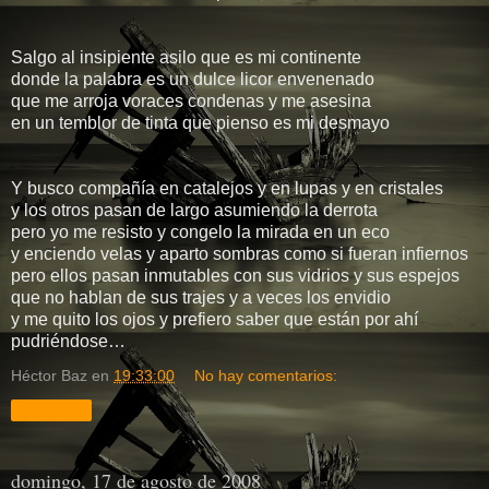
Salgo al insipiente asilo que es mi continente
donde la palabra es un dulce licor envenenado
que me arroja voraces condenas y me asesina
en un temblor de tinta que pienso es mi desmayo
Y busco compañía en catalejos y en lupas y en cristales
y los otros pasan de largo asumiendo la derrota
pero yo me resisto y congelo la mirada en un eco
y enciendo velas y aparto sombras como si fueran infiernos
pero ellos pasan inmutables con sus vidrios y sus espejos
que no hablan de sus trajes y a veces los envidio
y me quito los ojos y prefiero saber que están por ahí
pudriéndose…
Héctor Baz
en
19:33:00
No hay comentarios:
Compartir
domingo, 17 de agosto de 2008