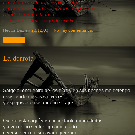
En los que visten ropajes de arlequín
En los que sueñan con eternas despedidas
Donde la murga, la murga,
La murga… nunca deje de existir.
Héctor Baz
en
23:12:00
No hay comentarios:
Compartir
La derrota
Salgo al encuentro de los días y en sus noches me detengo
resistiendo mesas sin voces
y espejos aconsejando mis trajes
Quiero estar aquí y en un instante donde todos
y a veces no ser testigo aniquilado
o verso sencillo socavado perenne