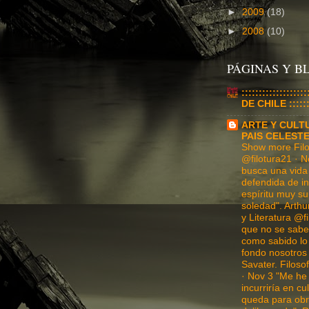
►
2009
(18)
►
2008
(10)
PÁGINAS Y 
:::::::::::::::
DE CHILE :::::::
ARTE Y CULT
PAIS CELEST
Show more Filos
@filotura21 · N
busca una vida 
defendida de in
espíritu muy su
soledad". Arthu
y Literatura @f
que no se sabe 
como sabido l
fondo nosotros
Savater. Filosof
· Nov 3 "Me he
incurriría en c
queda para obr