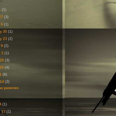
 1
(1)
 27
(3)
n 6
(1)
ay 30
(1)
ay 23
(2)
y 9
(2)
y 2
(1)
 25
(3)
 18
(4)
11
(6)
 14
(2)
las pasiones
14
(1)
e 17
(1)