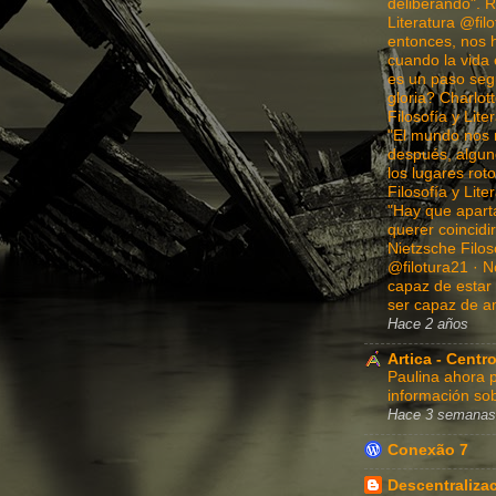
deliberando". R
Literatura @fil
entonces, nos 
cuando la vida 
es un paso segu
gloria? Charlot
Filosofía y Lite
"El mundo nos 
después, algun
los lugares ro
Filosofía y Lite
"Hay que apart
querer coincidi
Nietzsche Filoso
@filotura21 · N
capaz de estar 
ser capaz de a
Hace 2 años
Artica - Centro
Paulina ahora p
información sob
Hace 3 semanas
Conexão 7
Descentraliza