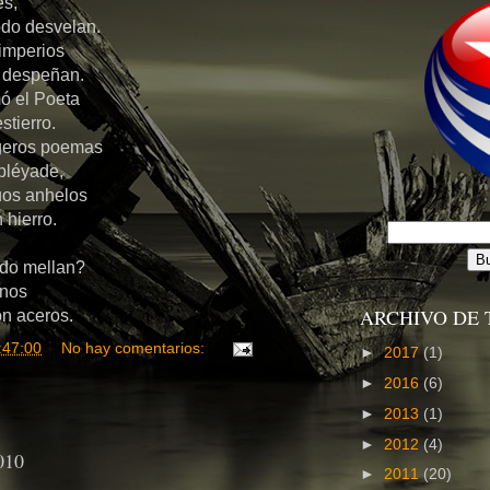
es,
odo desvelan.
imperios
s despeñan.
mó el Poeta
stierro.
igeros poemas
 pléyade,
uos anhelos
 hierro.
todo mellan?
enos
ARCHIVO DE 
on aceros.
:47:00
No hay comentarios:
►
2017
(1)
►
2016
(6)
►
2013
(1)
►
2012
(4)
010
►
2011
(20)