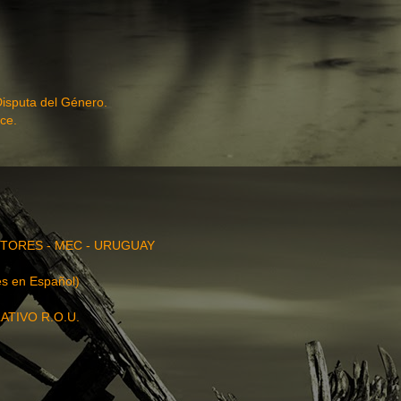
Disputa del Género.
ce.
TORES - MEC - URUGUAY
s en Español)
ATIVO R.O.U.