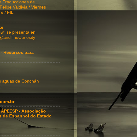
e Traducciones de
lipe Valdivia / Viernes
e / FIL
te
w" se presenta en
 @andTheCuriosity
 - Recursos para
as aguas de Conchán
com.br
 APEESP - Associação
s de Espanhol do Estado