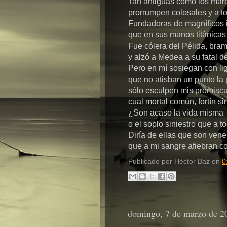
Tan antiguas como los mar
prorrumpen colosales y a t
Fundadoras de magníficos 
que en sus manos titánica
Fue cólera del Pélida, bra
y alzó a Medea a su fatal de
Pero en mí sosiegan con l
que no atisban un punto la
sólo esculpen mis promisc
cual mortal común, fortín sin
¿Son acaso la vida misma
o el soplo siniestro que a 
Diría de ellas que son ven
que a mi sangre afiebran c
Publicado por
Héctor Baz
en
0
domingo, 7 de marzo de 2