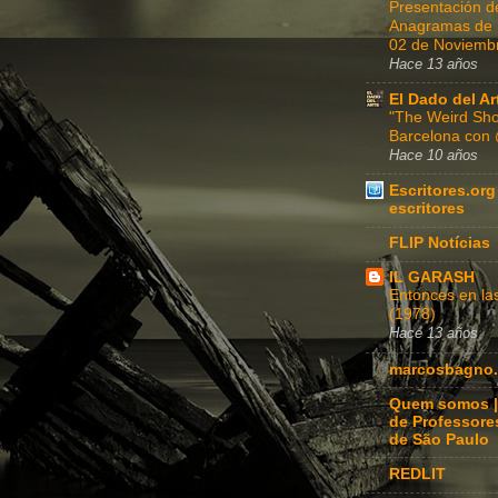
Presentación d
Anagramas de Fe
02 de Noviembr
Hace 13 años
El Dado del Ar
"The Weird Sho
Barcelona con
Hace 10 años
Escritores.org
escritores
FLIP Notícias
IL GARASH
Entonces en l
(1978)
Hace 13 años
marcosbagno.
Quem somos |
de Professore
de São Paulo
REDLIT