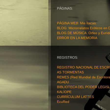
PÁGINAS:
PÁGINA WEB
: Mis Ítacas.
BLOG: Microrrelatos Eróticos en 
BLOG DE MÚSICA: Orfeo y Eurídi
ERROR EN LA MEMORIA
REGISTROS:
REGISTRO NACIONAL DE ESCRI
AS TORMENTAS
REMES (Red Mundial de Escritore
AGADU
BIBLIOTECA DEL PODER LEGISL
KALÍOPE
CURRÍCULUM LATTES
EcuRed