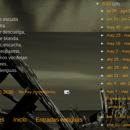
▼
2010
(28)
►
jul 25 - ago
►
jun 20 - jun
se escuda
ha.
►
may 30 - ju
r descuelga,
►
may 23 - m
ne blanda.
►
may 16 - m
s, escucha,
l espasmo.
►
may 2 - ma
nos vociferan.
►
abr 25 - ma
res.
►
abr 18 - abr
 lenguas.
►
abr 11 - abr
►
abr 4 - abr 
▼
mar 7 - mar
8:34:00
No hay comentarios:
El pesar de 
Contacto
►
feb 7 - feb 
es
Inicio
Entradas antiguas
►
ene 10 - en