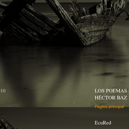
010
LOS POEMAS 
HÉCTOR BAZ
Página principal
EcuRed
.