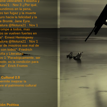
ené Descartes. Filosofía y
otura21 · Nov 3 ¿Por qué,
hundimos en la pena,
es tan fugaz y la muerte
ro hacia la felicidad y la
te Brontë, Jane Eyre.
ratura @filotura21 · Nov 1
rompe a todos, mas
os se vuelven fuertes en
tos". Ernest Hemingway
ratura @filotura21 · Nov 1
ar de nosotros ese mal de
r con todos". Friedrich
fía y Literatura
ov 1 "Paradójicamente, ser
solo, es la condición para
mar". Erich Fromm
 Cultural 2.0
ermite mejorar la
re el patrimonio cultural
ción Poética