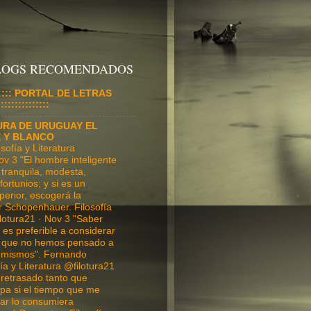
BLOGS RECOMENDADOS
:::::::: PORTAL DE LETRAS
:::::::::::::
URA DE URUGUAY EL
E Y BLANCO
ofía y Literatura
ov 3 "El hombre inteligente
tranquila, modesta,
fortunios; y si es un
perior, escogerá la
r Schopenhauer. Filosofía
ilotura21 · Nov 3 "Saber
es preferible a considerar
o que no hemos pensado a
 mismos". Fernando
ía y Literatura @filotura21
 retrasado tanto que
ulpa si el tiempo que me
ar lo consumiera