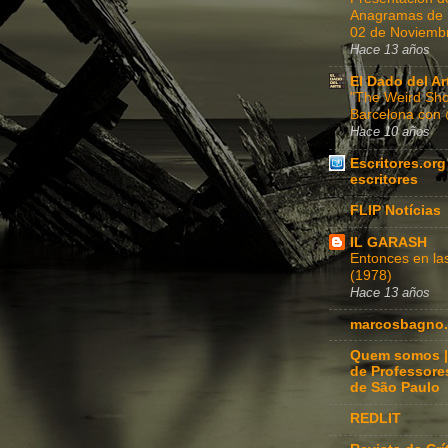
Anagramas de Fe
02 de Noviembr
Hace 13 años
El Dado del Ar
"The Weird Sho
Barcelona con
Hace 10 años
Escritores.org
escritores
FLIP Notícias
IL GARASH
Entonces en l
(1978)
Hace 13 años
marcosbagno.
Quem somos |
de Professore
de São Paulo
REDLIT