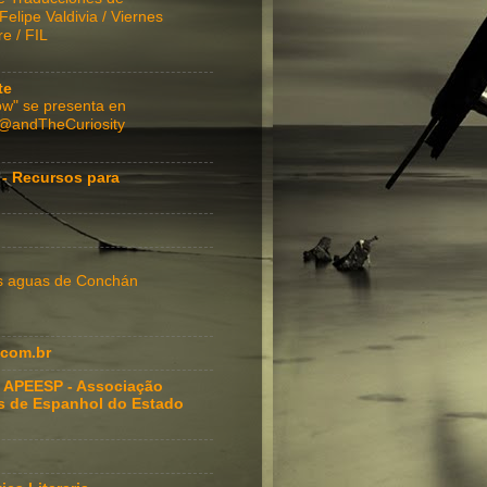
lipe Valdivia / Viernes
e / FIL
te
w" se presenta en
 @andTheCuriosity
 - Recursos para
as aguas de Conchán
com.br
 APEESP - Associação
s de Espanhol do Estado