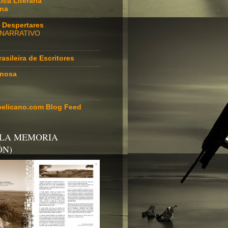
ica Literaria
ana
io Despertares
 NARRATIVO
asileira de Escritores
inosa
pelicano.com Blog Feed
 LA MEMORIA
ÓN)