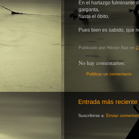
En el hartazgo fulminante d
garganta,
hasta el óbito.
Pues bien es sabido, que n
Publicado por
Héctor Baz
en
2
No hay comentarios:
Publicar un comentario
Entrada más reciente
Suscribirse a:
Enviar comentar