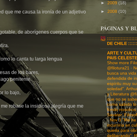
►
2009
(18)
►
2008
(10)
d que me causa la ironía de un adjetivo
,
PÁGINAS Y 
gotable, de aborígenes cuerpos que se
:::::::::::::::
DE CHILE :::::::
tira.
ARTE Y CULT
PAIS CELEST
 como lo canta tu larga lengua
Show more Filos
@filotura21 · N
 mesas de los bares,
busca una vida 
defendida de in
iago penitente.
espíritu muy su
soledad". Arthu
or lo bajo,
y Literatura @f
que no se sabe 
como sabido l
 me robase la insidiosa alegría que me
fondo nosotros
Savater. Filosof
· Nov 3 "Me he
incurriría en c
queda para obr
deliberando". R