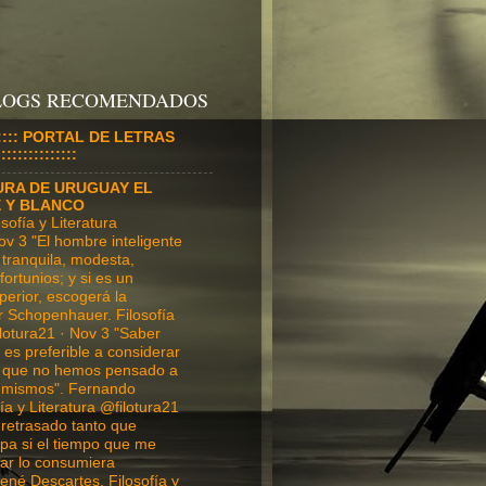
BLOGS RECOMENDADOS
:::::::: PORTAL DE LETRAS
:::::::::::::
URA DE URUGUAY EL
E Y BLANCO
ofía y Literatura
ov 3 "El hombre inteligente
tranquila, modesta,
fortunios; y si es un
perior, escogerá la
r Schopenhauer. Filosofía
ilotura21 · Nov 3 "Saber
es preferible a considerar
o que no hemos pensado a
 mismos". Fernando
ía y Literatura @filotura21
 retrasado tanto que
ulpa si el tiempo que me
ar lo consumiera
ené Descartes. Filosofía y