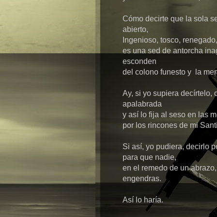
Cómo decirte que la sola se
abierto,
Ingenioso, tosco, renegado
es una sed de antorcha ina
esconden
del colono funesto y la men
Ay, si yo supiera decírtelo,
apalabrada
y así lo fija al seso en las
por los rincones de mi Sant
Si así, yo pudiera, decirlo p
para que nadie,
en el remedo de un abrazo,
engendras.
Así lo haría.