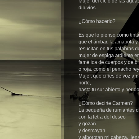
Mujer del ciclo de las agua
diluvios.
¿Cómo hacerlo?
Es que lo pienso como tint
que el ámbar, la amapola y 
resucitan en tus palabras 
mujer de espiga ardiente e
famélica de cuerpos y de 
o roja, como el penacho rey 
Mujer, que ciñes de voz am
norte,
hasta tu sur abierto y herido
¿Cómo decirte Carmen?
La pequeña de rumiantes ded
con la letra del deseo
y gozan
y desmayan
y alborotan mi cabeza, llen