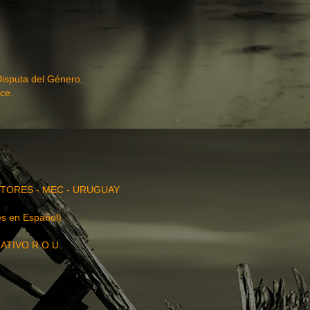
Disputa del Género.
ce.
TORES - MEC - URUGUAY
s en Español)
ATIVO R.O.U.