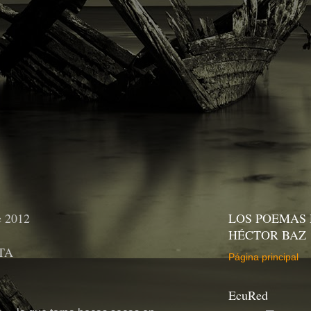
e 2012
LOS POEMAS 
HÉCTOR BAZ
TA
Página principal
EcuRed