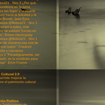
otura21 · Nov 3 ¿Por qué,
hundimos en la pena,
es tan fugaz y la muerte
ro hacia la felicidad y la
te Brontë, Jane Eyre.
ratura @filotura21 · Nov 1
rompe a todos, mas
os se vuelven fuertes en
tos". Ernest Hemingway
ratura @filotura21 · Nov 1
ar de nosotros ese mal de
r con todos". Friedrich
fía y Literatura
ov 1 "Paradójicamente, ser
solo, es la condición para
mar". Erich Fromm
 Cultural 2.0
ermite mejorar la
re el patrimonio cultural
ción Poética
e Traducciones de