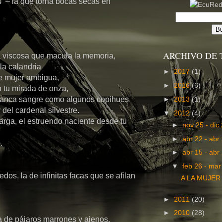
s – la que torna bocas secas en
ARCHIVO DE 
a viscosa que macula la memoria,
la calandria
►
2017
(1)
de mujer ambigua,
►
2016
(6)
n tu mirada de onza,
►
2013
(1)
blanca sangre como algunos copihues
del cardenal silvestre.
▼
2012
(4)
arga, el estruendo naciente desde tu
►
nov 25 - dic
►
abr 22 - abr
.
►
abr 15 - abr
▼
feb 26 - ma
os, la de infinitas facas que se afilan
A LA MUJER
►
2011
(20)
►
2010
(28)
a de pájaros marrones y ajenos.