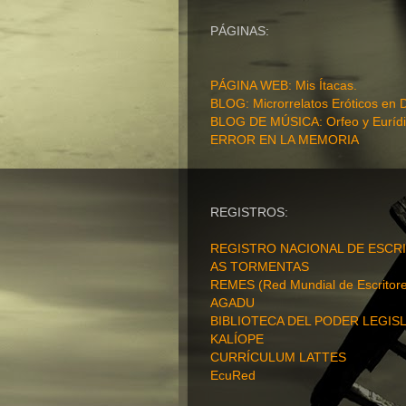
PÁGINAS:
PÁGINA WEB
: Mis Ítacas.
BLOG: Microrrelatos Eróticos en 
BLOG DE MÚSICA: Orfeo y Eurídi
ERROR EN LA MEMORIA
REGISTROS:
REGISTRO NACIONAL DE ESCRI
AS TORMENTAS
REMES (Red Mundial de Escritore
AGADU
BIBLIOTECA DEL PODER LEGISL
KALÍOPE
CURRÍCULUM LATTES
EcuRed