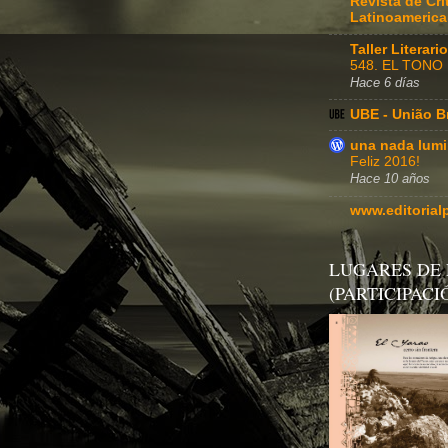
Revista de Crít
Latinoameric
Taller Literar
548. EL TONO
Hace 6 días
UBE - União Br
una nada lum
Feliz 2016!
Hace 10 años
www.editorial
LUGARES DE
(PARTICIPACI