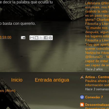
e decir la palabra que oculta tu
Literatura @fil
entonces, nos 
cuando la vida 
es un paso segu
gloria? Charlot
o basta con quererlo.
Filosofía y Lite
"El mundo nos 
después, algun
los lugares ro
3:59:00
Filosofía y Lite
"Hay que apart
querer coincidi
Nietzsche Filoso
@filotura21 · N
capaz de estar 
ser capaz de a
Hace 2 años
Artica - Centro
Inicio
Entrada antigua
Paulina ahora p
información sob
Hace 3 semanas
ios (Atom)
Conexão 7
Descentraliza
Presentación d