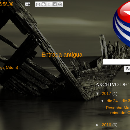
5:58:00
Entrada antigua
ios (Atom)
ARCHIVO DE 
▼
2017
(1)
▼
dic 24 - dic
Resenha Man
reino del Ol
►
2016
(6)