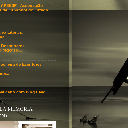
 APEESP - Associação
s de Espanhol do Estado
ica Literaria
ana
io Despertares
 NARRATIVO
asileira de Escritores
inosa
pelicano.com Blog Feed
 LA MEMORIA
ÓN)