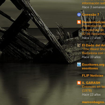
información sob
Hace 3 semanas
Conexão 7
Descentraliza
Presentación d
Anagramas de Fe
02 de Noviembr
Hace 13 años
El Dado del Ar
"The Weird Sho
Barcelona con
Hace 10 años
Escritores.org
escritores
FLIP Notícias
IL GARASH
Entonces en l
(1978)
Hace 13 años
marcosbagno.