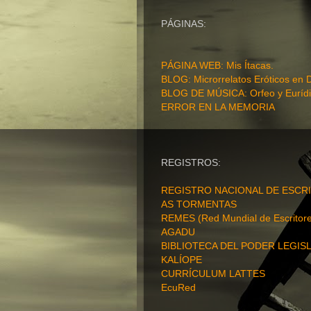
PÁGINAS:
PÁGINA WEB
: Mis Ítacas.
BLOG: Microrrelatos Eróticos en 
BLOG DE MÚSICA: Orfeo y Eurídi
ERROR EN LA MEMORIA
REGISTROS:
REGISTRO NACIONAL DE ESCRI
AS TORMENTAS
REMES (Red Mundial de Escritore
AGADU
BIBLIOTECA DEL PODER LEGISL
KALÍOPE
CURRÍCULUM LATTES
EcuRed