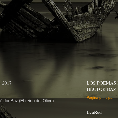
e 2017
LOS POEMAS 
HÉCTOR BAZ
Página principal
tor Baz (El reino del Olivo)
EcuRed