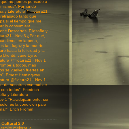
o que no hemos pensado a
 mismos". Fernando
ía y Literatura @filotura21
 retrasado tanto que
ulpa si el tiempo que me
ar lo consumiera
ené Descartes. Filosofía y
otura21 · Nov 3 ¿Por qué,
hundimos en la pena,
es tan fugaz y la muerte
ro hacia la felicidad y la
te Brontë, Jane Eyre.
ratura @filotura21 · Nov 1
rompe a todos, mas
os se vuelven fuertes en
tos". Ernest Hemingway
ratura @filotura21 · Nov 1
ar de nosotros ese mal de
r con todos". Friedrich
fía y Literatura
ov 1 "Paradójicamente, ser
solo, es la condición para
mar". Erich Fromm
 Cultural 2.0
ermite mejorar la