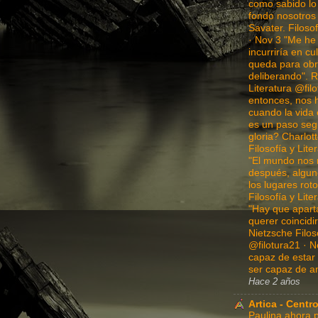
como sabido l
fondo nosotros
Savater. Filosof
· Nov 3 "Me he
incurriría en c
queda para obr
deliberando". R
Literatura @fil
entonces, nos 
cuando la vida 
es un paso segu
gloria? Charlot
Filosofía y Lite
"El mundo nos 
después, algun
los lugares ro
Filosofía y Lite
"Hay que apart
querer coincidi
Nietzsche Filoso
@filotura21 · N
capaz de estar 
ser capaz de a
Hace 2 años
Artica - Centro
Paulina ahora p