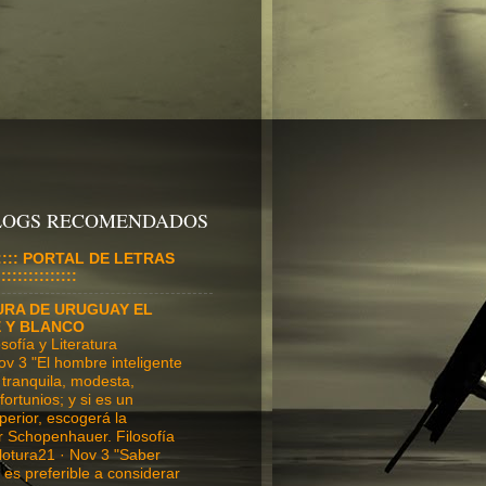
BLOGS RECOMENDADOS
:::::::: PORTAL DE LETRAS
:::::::::::::
URA DE URUGUAY EL
E Y BLANCO
ofía y Literatura
ov 3 "El hombre inteligente
tranquila, modesta,
fortunios; y si es un
perior, escogerá la
r Schopenhauer. Filosofía
ilotura21 · Nov 3 "Saber
es preferible a considerar