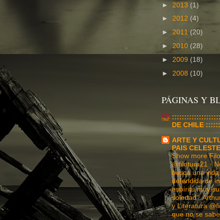
►
2013
(1)
►
2012
(4)
►
2011
(20)
►
2010
(28)
►
2009
(18)
►
2008
(10)
PÁGINAS Y 
:::::::::::::::
DE CHILE :::::::
ARTE Y CULT
PAIS CELEST
Show more Filos
@filotura21 · N
busca una vida 
defendida de in
espíritu muy su
soledad". Arthu
y Literatura @f
que no se sabe 