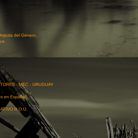
Disputa del Género.
ce.
TORES - MEC - URUGUAY
s en Español)
ATIVO R.O.U.