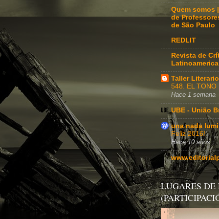
Quem somos |
de Professore
de São Paulo
REDLIT
Revista de Crít
Latinoameric
Taller Literar
548. EL TONO
Hace 1 semana
UBE - União Br
una nada lum
Feliz 2016!
Hace 10 años
www.editorial
LUGARES DE
(PARTICIPACI