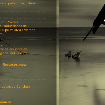
re el patrimonio cultural
ción Poética
e Traducciones de
lipe Valdivia / Viernes
e / FIL
te
w" se presenta en
 @andTheCuriosity
 - Recursos para
as aguas de Conchán
com.br