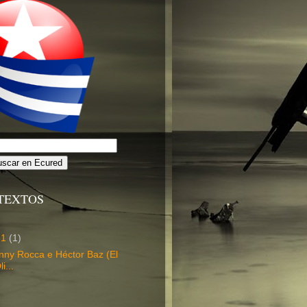
TEXTOS
 31
(1)
ny Rocca e Héctor Baz (El
i...