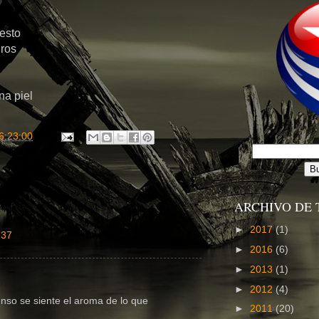
esto
gros
a piel
6:23:00
ARCHIVO DE 
►
2017
(1)
:37
►
2016
(6)
►
2013
(1)
►
2012
(4)
tenso se siente el aroma de lo que
►
2011
(20)