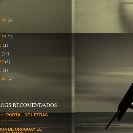
o 30
(1)
o 23
(1)
 9
(1)
6
(12)
 22
(1)
15
(1)
e 25
(1)
BLOGS RECOMENDADOS
:::::::: PORTAL DE LETRAS
:::::::::::::
URA DE URUGUAY EL