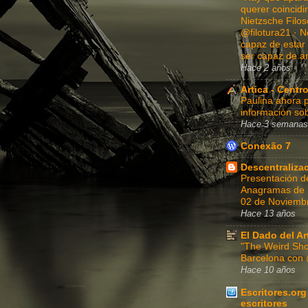
querer coincidi
Nietzsche Filoso
@filotura21 · N
capaz de estar 
ser capaz de a
Hace 2 años
Artica - Centro
Paulina ahora p
información sob
Hace 3 semanas
Conexão 7
Descentraliza
Presentación d
Anagramas de Fe
02 de Noviembr
Hace 13 años
El Dado del Ar
"The Weird Sho
Barcelona con
Hace 10 años
Escritores.org
escritores