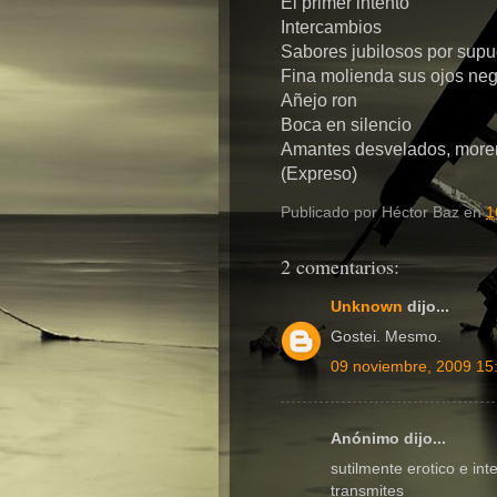
El primer intento
Intercambios
Sabores jubilosos por supu
Fina molienda sus ojos ne
Añejo ron
Boca en silencio
Amantes desvelados, moren
(Expreso)
Publicado por
Héctor Baz
en
1
2 comentarios:
Unknown
dijo...
Gostei. Mesmo.
09 noviembre, 2009 15
Anónimo dijo...
sutilmente erotico e in
transmites