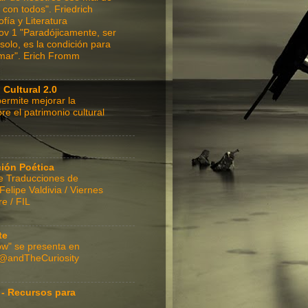
r con todos". Friedrich
fía y Literatura
ov 1 "Paradójicamente, ser
solo, es la condición para
mar". Erich Fromm
 Cultural 2.0
ermite mejorar la
re el patrimonio cultural
ción Poética
e Traducciones de
lipe Valdivia / Viernes
e / FIL
te
w" se presenta en
 @andTheCuriosity
 - Recursos para