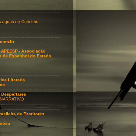
as aguas de Conchán
com.br
 APEESP - Associação
s de Espanhol do Estado
ica Literaria
ana
io Despertares
 NARRATIVO
asileira de Escritores
inosa