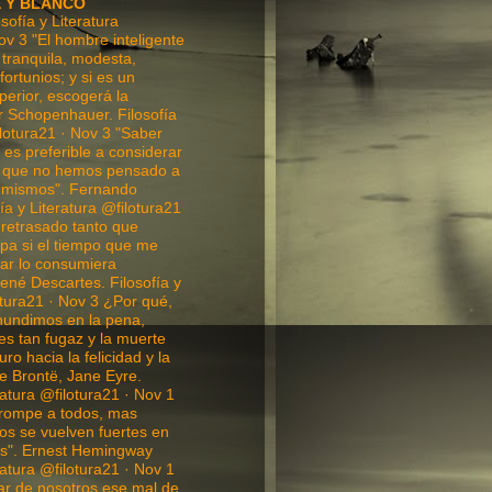
E Y BLANCO
ofía y Literatura
ov 3 "El hombre inteligente
tranquila, modesta,
fortunios; y si es un
perior, escogerá la
r Schopenhauer. Filosofía
ilotura21 · Nov 3 "Saber
es preferible a considerar
o que no hemos pensado a
 mismos". Fernando
ía y Literatura @filotura21
 retrasado tanto que
ulpa si el tiempo que me
ar lo consumiera
ené Descartes. Filosofía y
otura21 · Nov 3 ¿Por qué,
hundimos en la pena,
es tan fugaz y la muerte
ro hacia la felicidad y la
te Brontë, Jane Eyre.
ratura @filotura21 · Nov 1
rompe a todos, mas
os se vuelven fuertes en
tos". Ernest Hemingway
ratura @filotura21 · Nov 1
ar de nosotros ese mal de