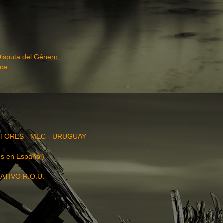
Disputa del Género.
ce.
TORES - MEC - URUGUAY
s en Español)
ATIVO R.O.U.