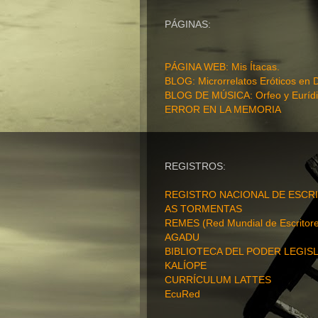
PÁGINAS:
PÁGINA WEB
: Mis Ítacas.
BLOG: Microrrelatos Eróticos en 
BLOG DE MÚSICA: Orfeo y Eurídi
ERROR EN LA MEMORIA
REGISTROS:
REGISTRO NACIONAL DE ESCRI
AS TORMENTAS
REMES (Red Mundial de Escritore
AGADU
BIBLIOTECA DEL PODER LEGISL
KALÍOPE
CURRÍCULUM LATTES
EcuRed