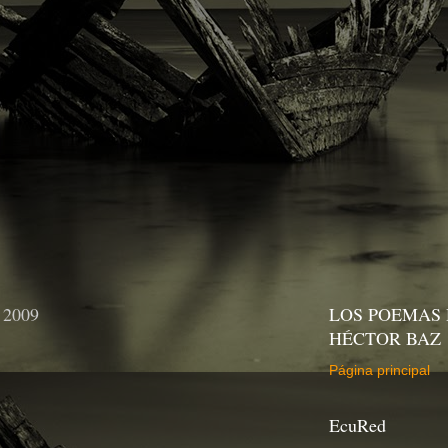
e 2009
LOS POEMAS 
HÉCTOR BAZ
Página principal
EcuRed