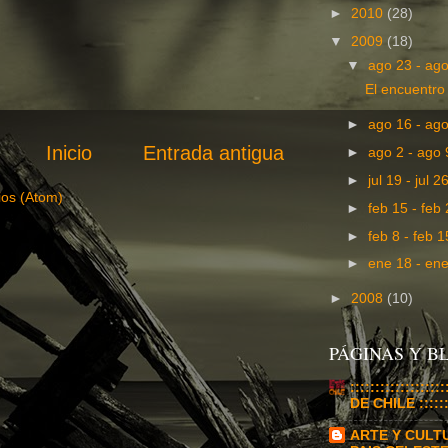
►
2010
(28)
▼
2009
(18)
▼
ago 23 - ag
El encuentro
►
ago 16 - ag
Inicio
Entrada antigua
►
ago 2 - ago
►
jul 19 - jul 2
ios (Atom)
►
feb 15 - feb
►
feb 8 - feb 
►
ene 18 - en
►
2008
(10)
PÁGINAS Y 
:::::::::::::::
DE CHILE :::::::
ARTE Y CULT