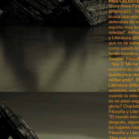
PAIS CELEST
Show more Filos
@filotura21 · N
busca una vida 
defendida de in
espíritu muy su
soledad". Arthu
y Literatura @f
que no se sabe 
como sabido l
fondo nosotros
Savater. Filosof
· Nov 3 "Me he
incurriría en c
queda para obr
deliberando". R
Literatura @fil
entonces, nos 
cuando la vida 
es un paso segu
gloria? Charlot
Filosofía y Lite
"El mundo nos 
después, algun
los lugares ro
Filosofía y Lite
"Hay que apart