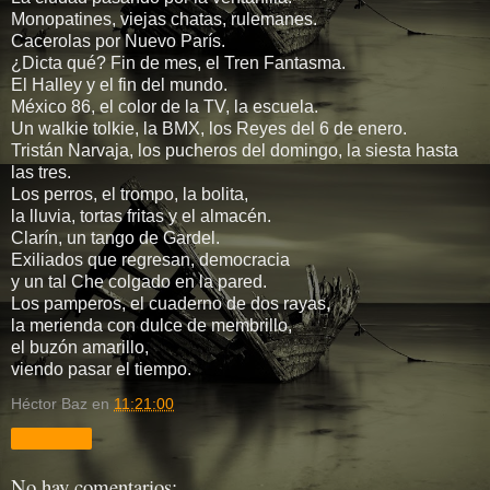
Monopatines, viejas chatas, rulemanes.
Cacerolas por Nuevo París.
¿Dicta qué? Fin de mes, el Tren Fantasma.
El Halley y el fin del mundo.
México 86, el color de la TV, la escuela.
Un walkie tolkie, la BMX, los Reyes del 6 de enero.
Tristán Narvaja, los pucheros del domingo, la siesta hasta
las tres.
Los perros, el trompo, la bolita,
la lluvia, tortas fritas y el almacén.
Clarín, un tango de Gardel.
Exiliados que regresan, democracia
y un tal Che colgado en la pared.
Los pamperos, el cuaderno de dos rayas,
la merienda con dulce de membrillo,
el buzón amarillo,
viendo pasar el tiempo.
Héctor Baz
en
11:21:00
Compartir
No hay comentarios: